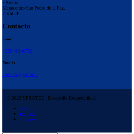
• Biobío:
Megacentro San Pedro de la Paz,
Local 2F
Contacto
Fono :
+569 40146799
Email :
contacto@yapur.cl
© 2023 YPROTEC | Desarrollo Rednetchile.cl
Facebook
Instagram
Whatsapp