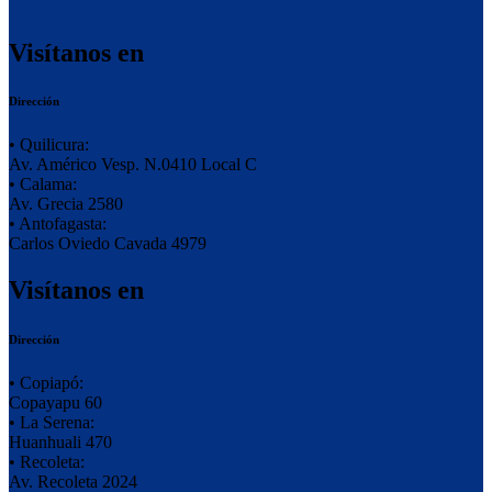
Visítanos en
Dirección
• Quilicura:
Av. Américo Vesp. N.0410 Local C
• Calama:
Av. Grecia 2580
• Antofagasta:
Carlos Oviedo Cavada 4979
Visítanos en
Dirección
• Copiapó:
Copayapu 60
• La Serena:
Huanhuali 470
• Recoleta:
Av. Recoleta 2024